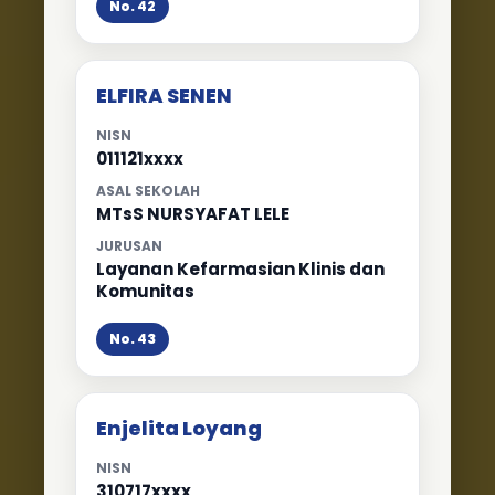
No. 42
ELFIRA SENEN
NISN
011121xxxx
ASAL SEKOLAH
MTsS NURSYAFAT LELE
JURUSAN
Layanan Kefarmasian Klinis dan
Komunitas
No. 43
Enjelita Loyang
NISN
310717xxxx